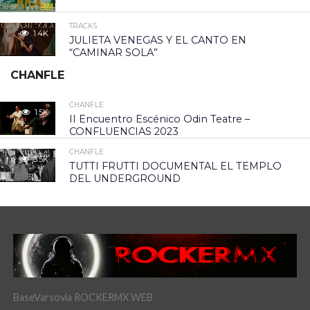
TRACKS
1.4K
JULIETA VENEGAS Y EL CANTO EN
“CAMINAR SOLA”
CHANFLE
CHANFLE
1.5K
II Encuentro Escénico Odin Teatre –
CONFLUENCIAS 2023
CHANFLE
3.5K
TUTTI FRUTTI DOCUMENTAL EL TEMPLO
DEL UNDERGROUND
BaseVarsovia ROCKERMX WEB