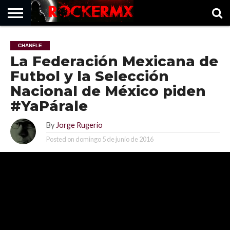
HOME
MUSICNEWS
FRAGMENTOS
ROCKERMX
BASEVARSOVIA
PUNTOROCK
CHANFLE
La Federación Mexicana de
Futbol y la Selección
Nacional de México piden
#YaPárale
By
Jorge Rugerio
Posted on
domingo 5 de junio de 2016