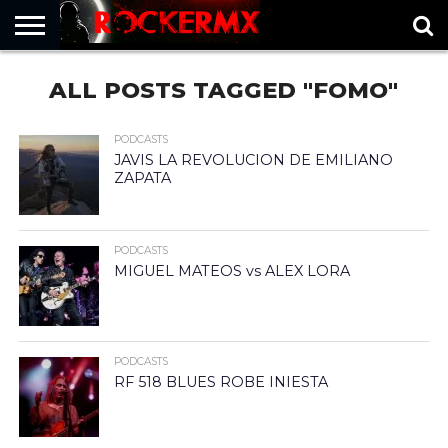
HOME
ALL POSTS TAGGED "FOMO"
MUSICNEWS
FRAGMENTOS
ROCKERMX
BASEVARSOVIA
PUNTOROCK
PODCASTS
JAVIS LA REVOLUCION DE EMILIANO
ZAPATA
PODCASTS
MIGUEL MATEOS vs ALEX LORA
PODCASTS
RF 518 BLUES ROBE INIESTA