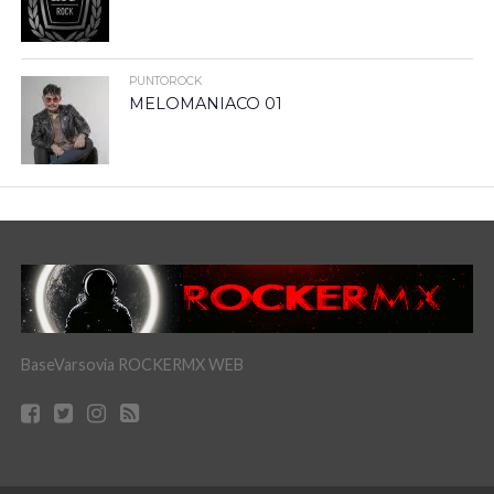
PUNTOROCK
MELOMANIACO 01
BaseVarsovia ROCKERMX WEB