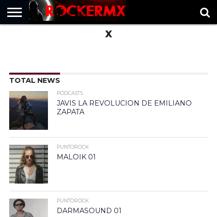
X
HOME
MUSICNEWS
FRAGMENTOS
ROCKERMX
BASEVARSOVIA
PUNTOROCK
TOTAL NEWS
PODCASTS
JAVIS LA REVOLUCION DE EMILIANO
ZAPATA
PUNTOROCK
MALOIK 01
PUNTOROCK
DARMASOUND 01