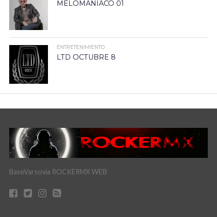
MELOMANIACO 01
ENTRETENIMIENTO
LTD OCTUBRE 8
BaseVarsovia ROCKERMX WEB