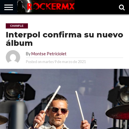
HOME
MUSICNEWS
FRAGMENTOS
ROCKERMX
BASEVARSOVIA
PUNTOROCK
CHANFLE
Interpol confirma su nuevo
álbum
By
Montse Petriciolet
Posted on
martes 9 de marzo de 2021