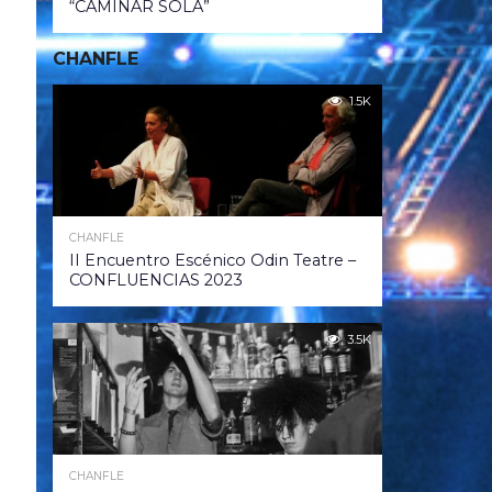
“CAMINAR SOLA”
CHANFLE
1.5K
CHANFLE
II Encuentro Escénico Odin Teatre –
CONFLUENCIAS 2023
3.5K
CHANFLE