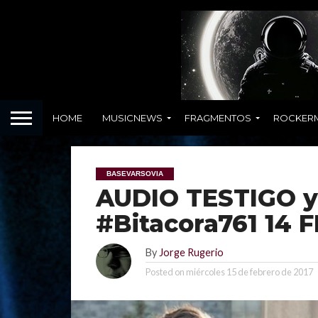
HOME
MUSICNEWS
FRAGMENTOS
ROCKER
BASEVARSOVIA
AUDIO TESTIGO y
#Bitacora761 14 
By
Jorge Rugerio
Posted on
miércoles 15 de febrero de 2017