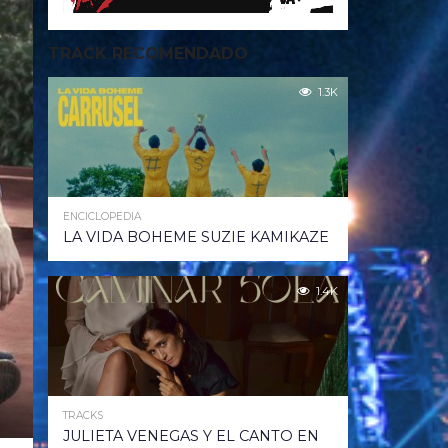
TRACK RECOMENDADO
1.3K
ENCICLOPEDIA
LA VIDA BOHEME SUZIE KAMIKAZE
1.4K
TRACKS
JULIETA VENEGAS Y EL CANTO EN