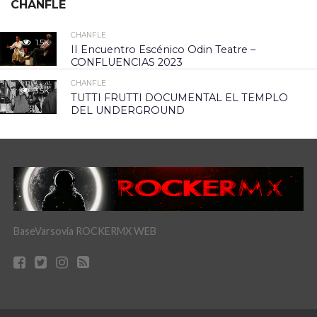
CHANFLE
CHANFLE
1.5K
II Encuentro Escénico Odin Teatre –
CONFLUENCIAS 2023
CHANFLE
3.5K
TUTTI FRUTTI DOCUMENTAL EL TEMPLO
DEL UNDERGROUND
BaseVarsovia ROCKERMX WEB