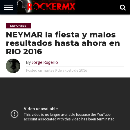
HOME
MUSICNEWS
FRAGMENTOS
ROCKERMX
BASEVARSOVIA
PUNTOROCK
DEPORTES
NEYMAR la fiesta y malos
resultados hasta ahora en
RIO 2016
By
Jorge Rugerio
Posted on
martes 9 de agosto de 2016