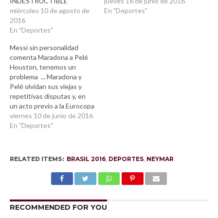
INDESTRUCTIBLE
jueves 16 de junio de 2016
miércoles 10 de agosto de
En "Deportes"
2016
En "Deportes"
Messi sin personalidad
comenta Maradona a Pelé
Houston, tenemos un
problema ... Maradona y
Pelé olvidan sus viejas y
repetitivas disputas y, en
un acto previo a la Eurocopa
de Francia 2016, tuvieron
viernes 10 de junio de 2016
conversación (a micrófono
En "Deportes"
abierto en monitores) en la
que el brasileño le
pregunta al argentino
RELATED ITEMS:
BRASIL 2016
,
DEPORTES
,
NEYMAR
“¿Conoces a Messi
personalmente?, ¿es una
buena persona?”, le
preguntó O…
RECOMMENDED FOR YOU