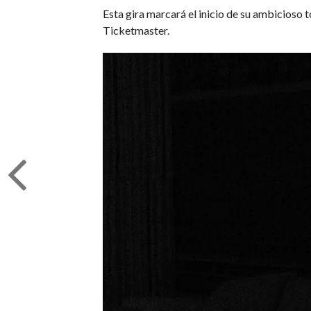
Esta gira marcará el inicio de su ambicioso t
Ticketmaster.