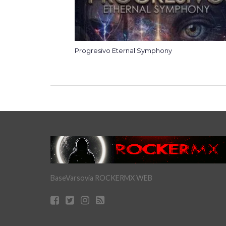
Progresivo Eternal Symphony
BaseVarsovia ROCKERMX WEB