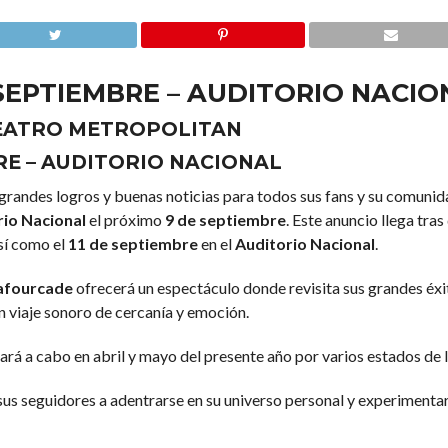
 SEPTIEMBRE – AUDITORIO NACIO
 TEATRO METROPOLITAN
BRE – AUDITORIO NACIONAL
randes logros y buenas noticias para todos sus fans y su comunid
rio Nacional
el próximo
9 de septiembre
. Este anuncio llega tra
así como el
11 de septiembre
en el
Auditorio Nacional
.
Lafourcade
ofrecerá un espectáculo donde revisita sus grandes éx
un viaje sonoro de cercanía y emoción.
evará a cabo en abril y mayo del presente año por varios estados de
 sus seguidores a adentrarse en su universo personal y experimenta