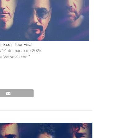
ll Ecos Tour Final
s 14 de marzo de 2025
seVarsovia.com"