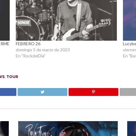
ERME
FEBRERO 26
Lucybe
domingo 5 de marzo de 2023
vierne
En "RockdelDia"
En "Ba
WS
,
TOUR