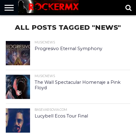
HOME
ALL POSTS TAGGED "NEWS"
MUSICNEWS
FRAGMENTOS
ROCKERMX
BASEVARSOVIA
PUNTOROCK
MUSICNEWS
Progresivo Eternal Symphony
MUSICNEWS
The Wall Spectacular Homenaje a Pink
Floyd
BASEVARSOVIA.COM
Lucybell Ecos Tour Final