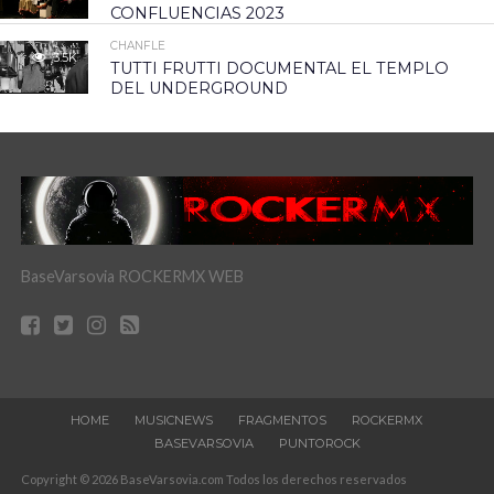
CONFLUENCIAS 2023
CHANFLE
3.5K
TUTTI FRUTTI DOCUMENTAL EL TEMPLO
DEL UNDERGROUND
BaseVarsovia ROCKERMX WEB
HOME
MUSICNEWS
FRAGMENTOS
ROCKERMX
BASEVARSOVIA
PUNTOROCK
Copyright © 2026 BaseVarsovia.com Todos los derechos reservados