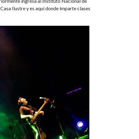
iormente ingresa al Instituto Nacional de
 Casa Ilustre y es aquí donde imparte clases