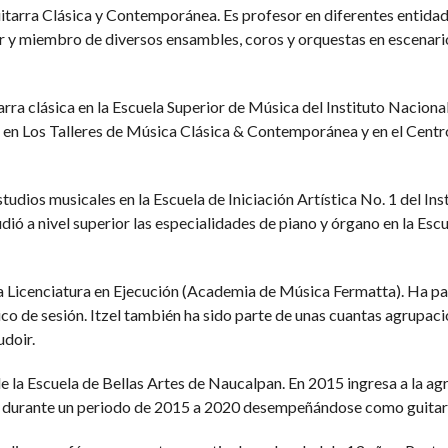
Guitarra Clásica y Contemporánea. Es profesor en diferentes entidad
r y miembro de diversos ensambles, coros y orquestas en escenario
rra clásica en la Escuela Superior de Música del Instituto Naciona
o en Los Talleres de Música Clásica & Contemporánea y en el Centr
udios musicales en la Escuela de Iniciación Artística No. 1 del In
ió a nivel superior las especialidades de piano y órgano en la Esc
 Licenciatura en Ejecución (Academia de Música Fermatta). Ha pa
co de sesión. Itzel también ha sido parte de unas cuantas agrupa
doir.
 la Escuela de Bellas Artes de Naucalpan. En 2015 ingresa a la ag
 durante un periodo de 2015 a 2020 desempeñándose como guitarri