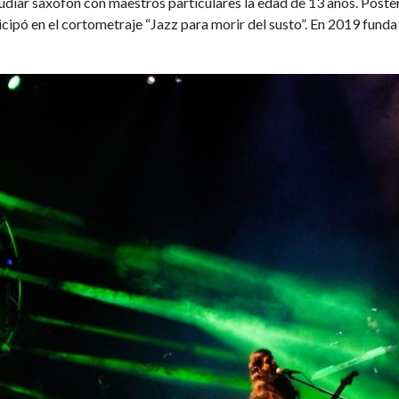
diar saxofón con maestros particulares la edad de 13 años. Poster
icipó en el cortometraje “Jazz para morir del susto”. En 2019 funda