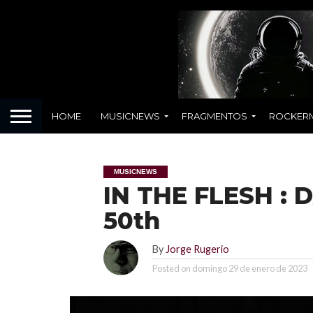
HOME
MUSICNEWS
FRAGMENTOS
ROCKER
MUSICNEWS
IN THE FLESH :
50th
By
Jorge Rugerio
Posted on
domingo 29 de enero de 2023