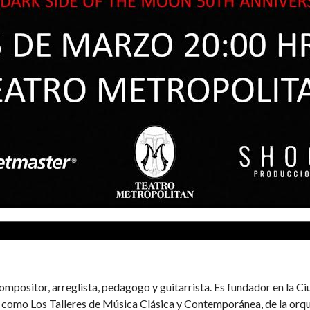
mpositor, arreglista, pedagogo y guitarrista. Es fundador en la C
 como Los Talleres de Música Clásica y Contemporánea, de la orqu