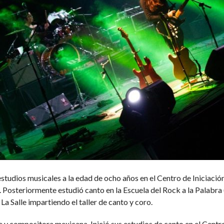
 estudios musicales a la edad de ocho años en el Centro de Iniciaci
osteriormente estudió canto en la Escuela del Rock a la Palabra 
 Salle impartiendo el taller de canto y coro.
e y compositora mexicana. Inició sus estudios de canto en el Cent