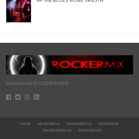
RF 518 BLUES ROBE INIESTA
BaseVarsovia ROCKERMX WEB
HOME
MUSICNEWS
FRAGMENTOS
ROCKERMX
BASEVARSOVIA
PUNTOROCK