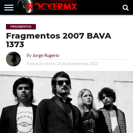
HOME
MUSICNEWS
FRAGMENTOS
ROCKERMX
BASEVARSOVIA
PUNTOROCK
FRAGMENTOS
Fragmentos 2007 BAVA
1373
By
Jorge Rugerio
Posted on
viernes 23 de diciembre de 2022