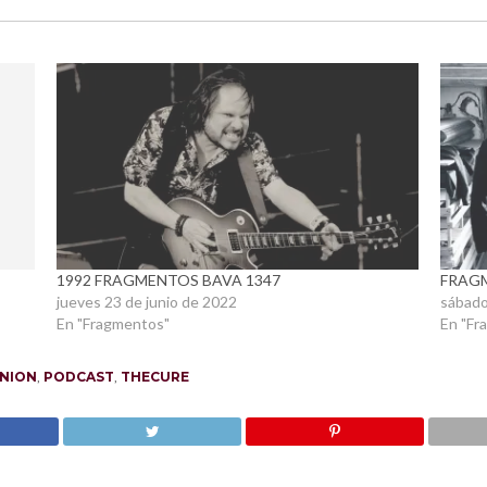
1992 FRAGMENTOS BAVA 1347
FRAGM
jueves 23 de junio de 2022
sábado
En "Fragmentos"
En "Fr
NION
,
PODCAST
,
THECURE