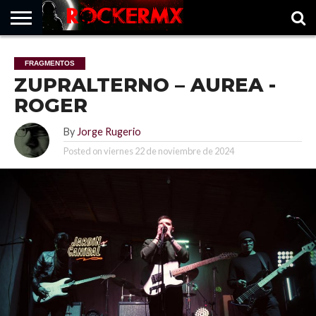
HOME
MUSICNEWS
FRAGMENTOS
ROCKERMX
BASEVARSOVIA
PUNTOROCK
FRAGMENTOS
ZUPRALTERNO – AUREA -
ROGER
By
Jorge Rugerio
Posted on
viernes 22 de noviembre de 2024