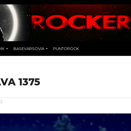
MX
BASEVARSOVIA
PUNTOROCK
VA 1375
22