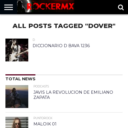
HOME
ALL POSTS TAGGED "DOVER"
MUSICNEWS
FRAGMENTOS
ROCKERMX
BASEVARSOVIA
PUNTOROCK
D
DICCIONARIO D BAVA 1236
TOTAL NEWS
PODCASTS
JAVIS LA REVOLUCION DE EMILIANO
ZAPATA
PUNTOROCK
MALOIK 01