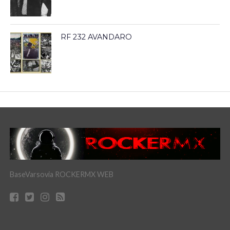
RF 232 AVANDARO
BaseVarsovia ROCKERMX WEB