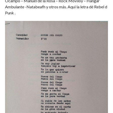
Ocampo – Manuel dé la Rosa – Rock Moviloy – Hangar
Ambulante -Natabeafh y otros más. Aqui la letra dé Rebel d
Punk .