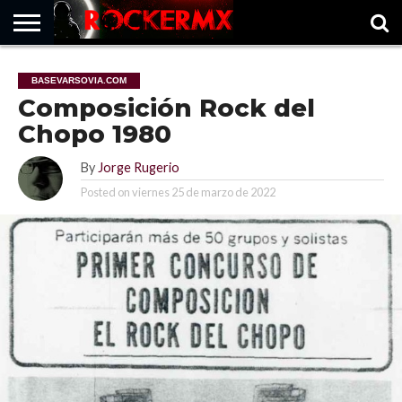
HOME
MUSICNEWS
FRAGMENTOS
ROCKERMX
BASEVARSOVIA
PUNTOROCK
BASEVARSOVIA.COM
Composición Rock del
Chopo 1980
By
Jorge Rugerio
Posted on
viernes 25 de marzo de 2022