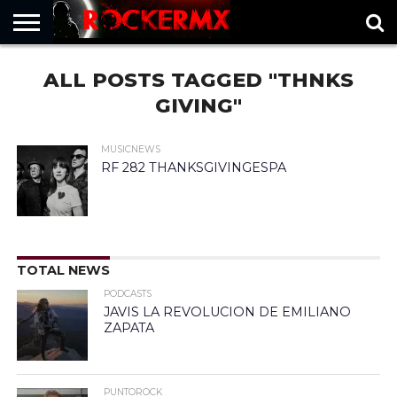
HOME
ALL POSTS TAGGED "THNKS
MUSICNEWS
FRAGMENTOS
ROCKERMX
BASEVARSOVIA
PUNTOROCK
GIVING"
MUSICNEWS
RF 282 THANKSGIVINGESPA
TOTAL NEWS
PODCASTS
JAVIS LA REVOLUCION DE EMILIANO
ZAPATA
PUNTOROCK