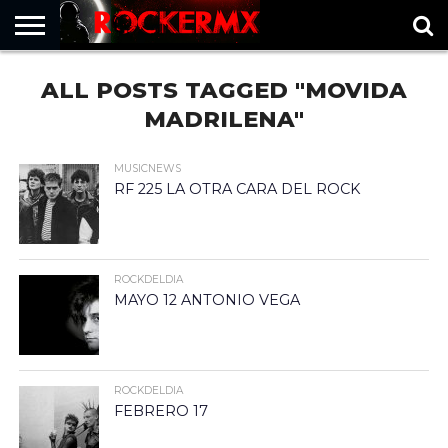
HOME
ALL POSTS TAGGED "MOVIDA
MUSICNEWS
FRAGMENTOS
ROCKERMX
BASEVARSOVIA
PUNTOROCK
MADRILENA"
MUSICNEWS
RF 225 LA OTRA CARA DEL ROCK
ROCKDELDIA
MAYO 12 ANTONIO VEGA
ROCKDELDIA
FEBRERO 17