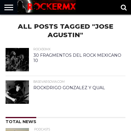
HOME
ALL POSTS TAGGED "JOSE
MUSICNEWS
FRAGMENTOS
ROCKERMX
BASEVARSOVIA
PUNTOROCK
AGUSTIN"
ROCK30MX
30 FRAGMENTOS DEL ROCK MEXICANO
10
BASEVARSOVIA.COM
ROCKDRIGO GONZALEZ Y QUAL
TOTAL NEWS
PODCASTS