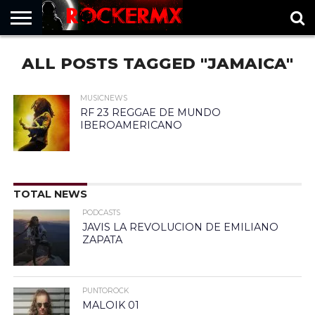
HOME
ALL POSTS TAGGED "JAMAICA"
MUSICNEWS
FRAGMENTOS
ROCKERMX
BASEVARSOVIA
PUNTOROCK
MUSICNEWS
RF 23 REGGAE DE MUNDO
IBEROAMERICANO
TOTAL NEWS
PODCASTS
JAVIS LA REVOLUCION DE EMILIANO
ZAPATA
PUNTOROCK
MALOIK 01