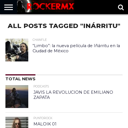
HOME
ALL POSTS TAGGED "INÁRRITU"
MUSICNEWS
FRAGMENTOS
ROCKERMX
BASEVARSOVIA
PUNTOROCK
CHANFLE
“Limbo”: la nueva película de Iñárritu en la
Ciudad de México
TOTAL NEWS
PODCASTS
JAVIS LA REVOLUCION DE EMILIANO
ZAPATA
PUNTOROCK
MALOIK 01