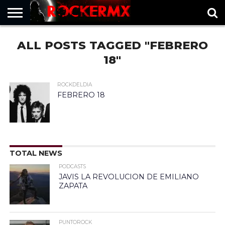
HOME
ALL POSTS TAGGED "FEBRERO
MUSICNEWS
FRAGMENTOS
ROCKERMX
BASEVARSOVIA
PUNTOROCK
18"
ROCKDELDIA
FEBRERO 18
TOTAL NEWS
PODCASTS
JAVIS LA REVOLUCION DE EMILIANO
ZAPATA
PUNTOROCK