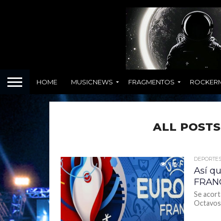
HOME
MUSICNEWS
FRAGMENTOS
ROCKER
ALL POSTS
DEPORTE
1.8K
Así q
FRANC
Se acorta
Octavos d