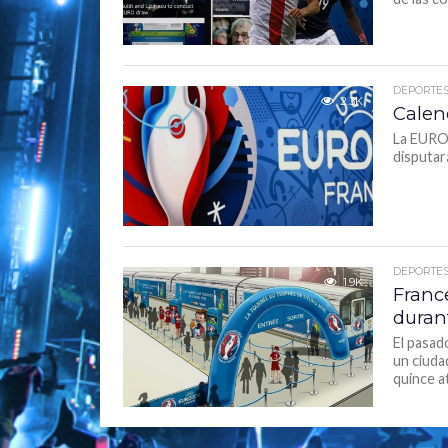
DEPORTE
2.3K
Calen
La EUROC
disputará
DEPORTE
1.9K
Franc
duran
El pasad
un ciuda
quince a