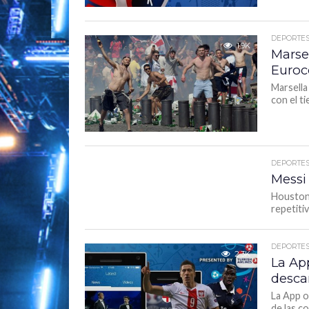
DEPORTE
1.9K
Marsel
Euro
Marsella
con el ti
DEPORTE
1.9K
Messi
Houston,
repetitiv
DEPORTE
2.3K
La Ap
desca
La App o
de las c