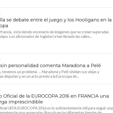
S
la se debate entre el juego y los Hooligans en la
copa
 francia, está siendo escenario de imágenes que se creían superadas
empo. Los aficionados de Inglaterra han llenado las calles...
S
 sin personalidad comenta Maradona a Pelé
 tenemos un problema … Maradona y Pelé olvidan sus viejas y
as disputas y, en un acto previo a la Eurocopa de...
S
p Oficial de la EUROCOPA 2016 en FRANCIA una
rga imprescindible
ficial UEFA EUROCOPA 2016 es lo suficientemente útil para seguir una
ompetencias mas esperadas. Buscala en las diferentes tiendas de...