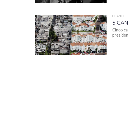
CHANFLE
6.5K
5 CA
Cinco ca
presiden