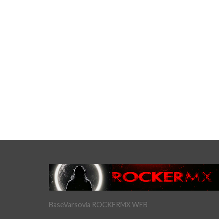
BaseVarsovia ROCKERMX WEB