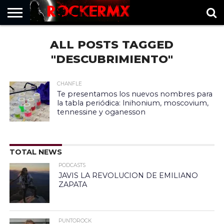
HOME
ALL POSTS TAGGED
MUSICNEWS
FRAGMENTOS
ROCKERMX
BASEVARSOVIA
PUNTOROCK
"DESCUBRIMIENTO"
CHANFLE
Te presentamos los nuevos nombres para
la tabla periódica: lnihonium, moscovium,
tennessine y oganesson
TOTAL NEWS
PODCASTS
JAVIS LA REVOLUCION DE EMILIANO
ZAPATA
PUNTOROCK