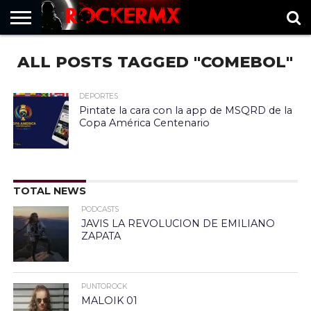
HOME
ALL POSTS TAGGED "COMEBOL"
MUSICNEWS
FRAGMENTOS
ROCKERMX
BASEVARSOVIA
PUNTOROCK
DEPORTES
Pintate la cara con la app de MSQRD de la
Copa América Centenario
TOTAL NEWS
PODCASTS
JAVIS LA REVOLUCION DE EMILIANO
ZAPATA
PUNTOROCK
MALOIK 01