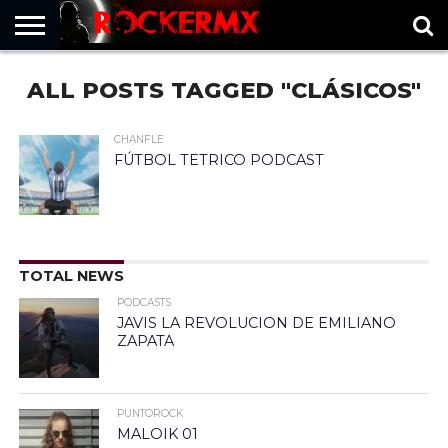
HOME
ALL POSTS TAGGED "CLÁSICOS"
MUSICNEWS
FRAGMENTOS
ROCKERMX
BASEVARSOVIA
PUNTOROCK
CHANFLE
FÚTBOL TETRICO PODCAST
TOTAL NEWS
PODCASTS
JAVIS LA REVOLUCION DE EMILIANO
ZAPATA
PUNTOROCK
MALOIK 01