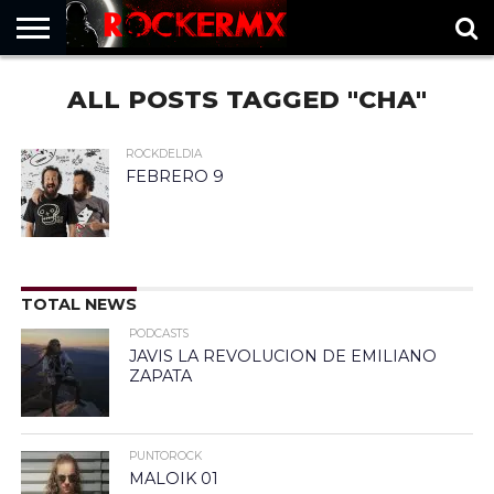
HOME
ALL POSTS TAGGED "CHA"
MUSICNEWS
FRAGMENTOS
ROCKERMX
BASEVARSOVIA
PUNTOROCK
ROCKDELDIA
FEBRERO 9
TOTAL NEWS
PODCASTS
JAVIS LA REVOLUCION DE EMILIANO
ZAPATA
PUNTOROCK
MALOIK 01