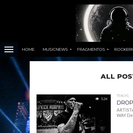
HOME
MUSICNEWS
FRAGMENTOS
ROCKER
ALL POS
TRACKS
3.2K
DROP
ARTISTA
WAY Desp