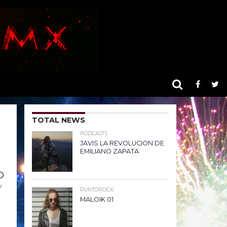
TOTAL NEWS
PODCASTS
JAVIS LA REVOLUCION DE
EMILIANO ZAPATA
D
Y
PUNTOROCK
MALOIK 01