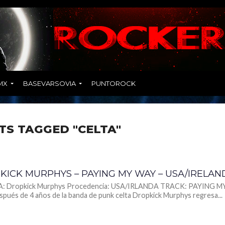
MX
BASEVARSOVIA
PUNTOROCK
TS TAGGED "CELTA"
KICK MURPHYS – PAYING MY WAY – USA/IRELAN
: Dropkick Murphys Procedencia: USA/IRLANDA TRACK: PAYING M
ués de 4 años de la banda de punk celta Dropkick Murphys regresa...