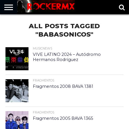
HOME
ALL POSTS TAGGED
MUSICNEWS
FRAGMENTOS
ROCKERMX
BASEVARSOVIA
PUNTOROCK
"BABASONICOS"
MUSICNEWS
VIVE LATINO 2024 – Autódromo
Hermanos Rodríguez
FRAGMENTOS
Fragmentos 2008 BAVA 1381
FRAGMENTOS
Fragmentos 2005 BAVA 1365