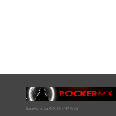
BaseVarsovia ROCKERMX WEB