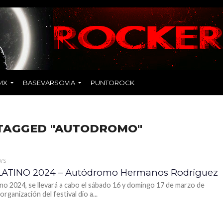
MX
BASEVARSOVIA
PUNTOROCK
 TAGGED "AUTODROMO"
WS
LATINO 2024 – Autódromo Hermanos Rodríguez
ino 2024, se llevará a cabo el sábado 16 y domingo 17 de marzo de
organización del festival dio a...