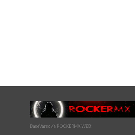
BaseVarsovia ROCKERMX WEB