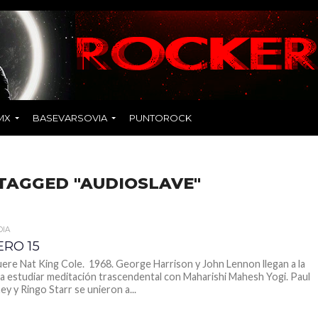
MX
BASEVARSOVIA
PUNTOROCK
TAGGED "AUDIOSLAVE"
DIA
ERO 15
ere Nat King Cole. 1968. George Harrison y John Lennon llegan a la
ra estudiar meditación trascendental con Maharishi Mahesh Yogi. Paul
y y Ringo Starr se unieron a...