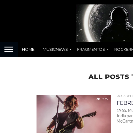
HOME
MUSICNEWS
FRAGMENTOS
ROCKER
ALL POSTS 
ROCKDEL
735
FEBR
1965. Mu
India pa
McCartne