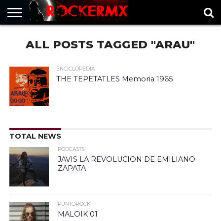
HOME
ALL POSTS TAGGED "ARAU"
MUSICNEWS
FRAGMENTOS
ROCKERMX
BASEVARSOVIA
PUNTOROCK
ENCICLOPEDIA
THE TEPETATLES Memoria 1965
TOTAL NEWS
PODCASTS
JAVIS LA REVOLUCION DE EMILIANO
ZAPATA
PUNTOROCK
MALOIK 01