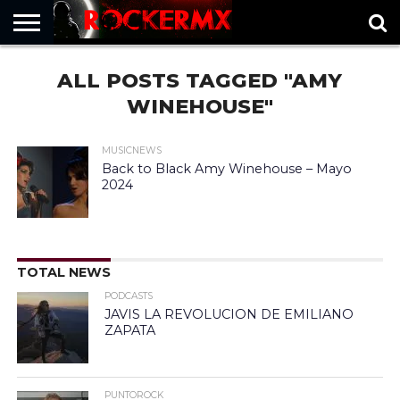
HOME
ALL POSTS TAGGED "AMY
MUSICNEWS
FRAGMENTOS
ROCKERMX
BASEVARSOVIA
PUNTOROCK
WINEHOUSE"
MUSICNEWS
Back to Black Amy Winehouse – Mayo
2024
TOTAL NEWS
PODCASTS
JAVIS LA REVOLUCION DE EMILIANO
ZAPATA
PUNTOROCK